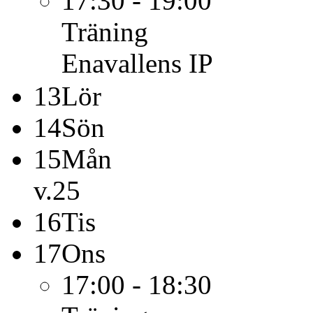
17:30 - 19:00
Träning
Enavallens IP
13
Lör
14
Sön
15
Mån
v.25
16
Tis
17
Ons
17:00 - 18:30