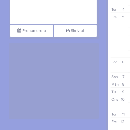
Tor
4
Fre
5
Prenumerera
Skriv ut
Lör
6
Sön
7
Mån
8
Tis
9
Ons
10
Tor
11
Fre
12