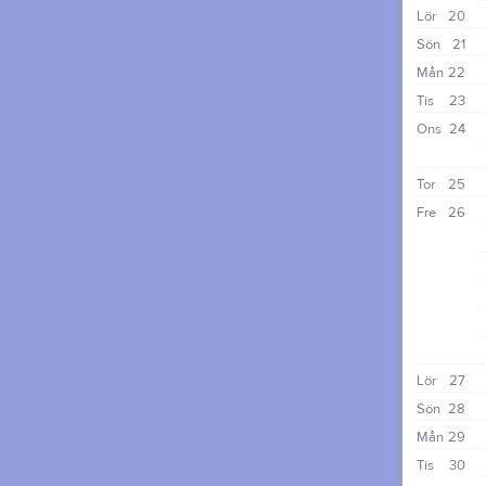
Lör
20
Sön
21
Mån
22
Tis
23
Ons
24
Tor
25
Fre
26
Lör
27
Sön
28
Mån
29
Tis
30