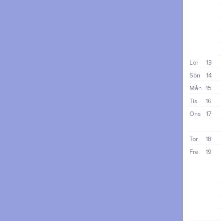
Lör
13
Sön
14
Mån
15
Tis
16
Ons
17
Tor
18
Fre
19