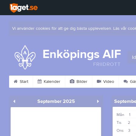
Vi använder cookies för att ge dig bästa upplevelsen. Läs vår coo
Enköpings AIF
I
FRIIDROTT
Start
Kalender
Bilder
Video
Gäs
September 2025
Septembe
Mån
1
Tis
2
Ons
3