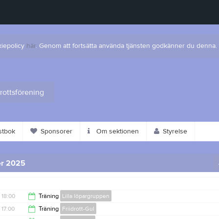
kiepolicy
här
. Genom att fortsätta använda tjänsten godkänner du denna.
drottsförening
tbok
Sponsorer
Om sektionen
Styrelse
r 2025
18:00
Träning
Lilla löpargruppen
17:00
Träning
Friidrott-Gul