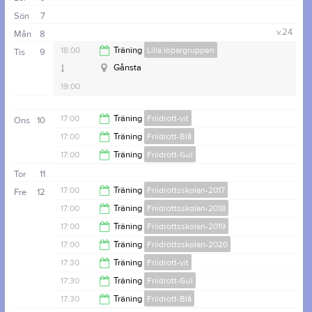
19:00
Sön
7
v.24
Mån
8
18:00
Träning
Lilla löpargruppen
Tis
9
Gånsta
19:00
17:00
Träning
Friidrott-vit
Ons
10
17:00
Träning
Friidrott-Blå
18:30
17:00
Träning
Friidrott-Gul
18:30
Tor
11
18:30
17:00
Träning
Friidrottsskolan-2017
Fre
12
17:00
Träning
Friidrottsskolan-2018
18:00
17:00
Träning
Friidrottsskolan-2019
18:00
17:00
Träning
Friidrottsskolan-2020
18:00
17:30
Träning
Friidrott-vit
18:00
17:30
Träning
Friidrott-Gul
19:00
17:30
Träning
Friidrott-Blå