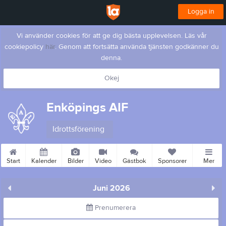
Logga in
Vi använder cookies för att ge dig bästa upplevelsen. Läs vår
cookiepolicy
här
. Genom att fortsätta använda tjänsten godkänner du
denna.
Okej
Enköpings AIF
Idrottsförening
Start
Kalender
Bilder
Video
Gästbok
Sponsorer
Mer
Juni 2026
Prenumerera