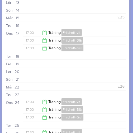
19:00
Lör
13
19:00
Sön
14
v.25
Mån
15
Tis
16
17:00
Träning
Friidrott-vit
Ons
17
17:00
Träning
Friidrott-Blå
18:30
17:00
Träning
Friidrott-Gul
18:30
Tor
18
18:30
Fre
19
Lör
20
Sön
21
v.26
Mån
22
Tis
23
17:00
Träning
Friidrott-vit
Ons
24
17:00
Träning
Friidrott-Blå
18:30
17:00
Träning
Friidrott-Gul
18:30
Tor
25
18:30
17:30
Träning
Friidrott-vit