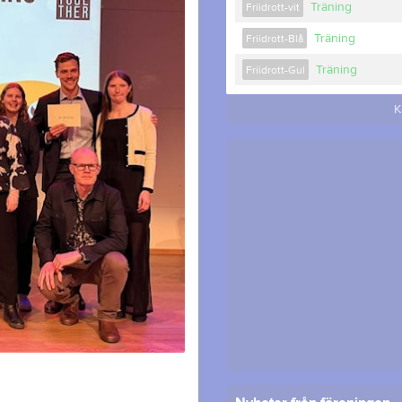
Träning
Friidrott-vit
Träning
Friidrott-Blå
Träning
Friidrott-Gul
K