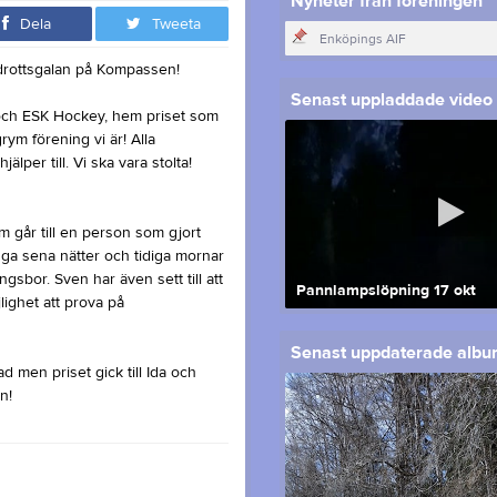
Nyheter från föreningen
Dela
Tweeta
Enköpings AIF
rottsgalan på Kompassen!
Senast uppladdade video
 och ESK Hockey, hem priset som
rym förening vi är! Alla
älper till. Vi ska vara stolta!
 går till en person som gjort
ga sena nätter och tidiga mornar
gsbor. Sven har även sett till att
Pannlampslöpning 17 okt
lighet att prova på
Senast uppdaterade alb
 men priset gick till Ida och
n!