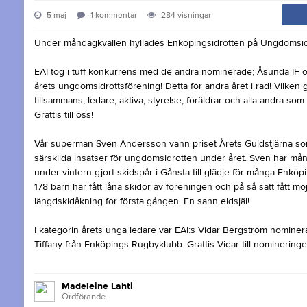
5 maj
1
kommentar
284
visningar
Under måndagkvällen hyllades Enköpingsidrotten på Ungdomsid
EAI tog i tuff konkurrens med de andra nominerade; Åsunda IF
årets ungdomsidrottsförening! Detta för andra året i rad! Vilken g
tillsammans; ledare, aktiva, styrelse, föräldrar och alla andra som hj
Grattis till oss!
Vår superman Sven Andersson vann priset Årets Guldstjärna som
särskilda insatser för ungdomsidrotten under året. Sven har mån
under vintern gjort skidspår i Gånsta till glädje för många Enköpin
178 barn har fått låna skidor av föreningen och på så sätt fått möj
längdskidåkning för första gången. En sann eldsjäl!
I kategorin årets unga ledare var EAI:s Vidar Bergström nominerad
Tiffany från Enköpings Rugbyklubb. Grattis Vidar till nomineringe
Madeleine Lahti
Ordförande