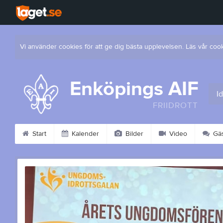
Vi använder cookies för att ge dig bästa upplevelsen. Läs vår coo
Enköpings AIF
I
FRIIDROTT
Start
Kalender
Bilder
Video
Gäs