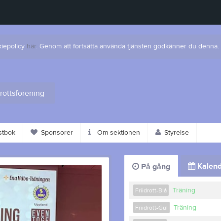
kiepolicy
här
. Genom att fortsätta använda tjänsten godkänner du denna.
drottsförening
tbok
Sponsorer
Om sektionen
Styrelse
Kalend
På gång
Träning
Friidrott-Blå
Träning
Friidrott-Gul