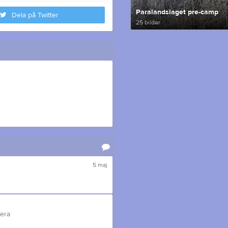
Paralandslaget pre-camp
Dela på Twitter
25 bilder
5 maj
tera