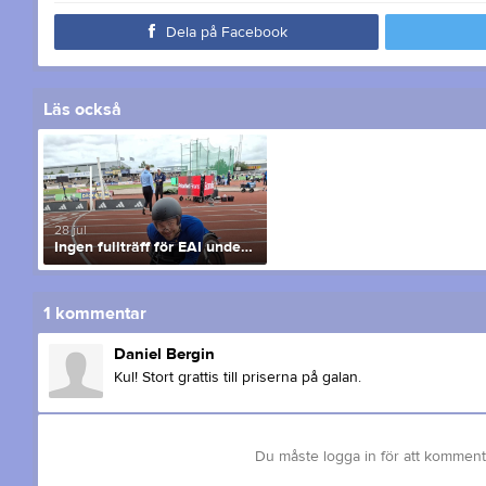
Dela på Facebook
Läs också
28 jul
Ingen fullträff för EAI under helgens SM
1
kommentar
Daniel Bergin
Kul! Stort grattis till priserna på galan.
Du måste logga in för att kommen