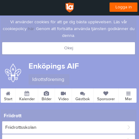
Logga in
Vi använder cookies för att ge dig bästa upplevelsen. Läs vår
cookiepolicy
här
. Genom att fortsätta använda tjänsten godkänner du
denna.
Okej
Enköpings AIF
Idrottsförening
Start
Kalender
Bilder
Video
Gästbok
Sponsorer
Mer
Friidrott
Friidrottsskolan