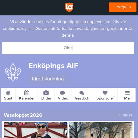
Logga in
Vi använder cookies för att ge dig bästa upplevelsen. Läs vår
cookiepolicy
här
. Genom att fortsätta använda tjänsten godkänner du
denna.
Okej
Enköpings AIF
Idrottsförening
Start
Kalender
Bilder
Video
Gästbok
Sponsorer
Mer
Vasaloppet 2026
10 bilder